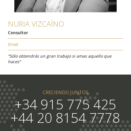
NURIA VIZCAÍNO
Consultor
Email
“Sólo obtendrás un gran trabajo si amas aquello que
haces”
CRECIENDO JUNTOS
+34 915 775 425
+44 20 8154 7778