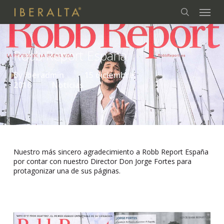
Skip
Menu
to
search
main
content
Robb Report España
By
iberadmin
15 diciembre,
2016
Noticias
Nuestro más sincero agradecimiento a Robb Report España
por contar con nuestro Director Don Jorge Fortes para
protagonizar una de sus páginas.